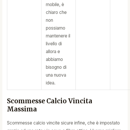
mobile, è
chiaro che
non
possiamo
mantenere il
livello di
allora e
abbiamo
bisogno di
una nuova
idea.
Scommesse Calcio Vincita
Massima
Scommesse calcio vincite sicure infine, che è impostato