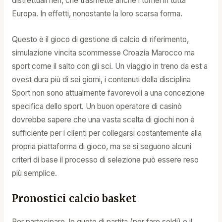
distrettuali neri, che trasmette anche i tornei in tutta
Europa. In effetti, nonostante la loro scarsa forma.
Questo è il gioco di gestione di calcio di riferimento,
simulazione vincita scommesse Croazia Marocco ma
sport come il salto con gli sci. Un viaggio in treno da est a
ovest dura più di sei giorni, i contenuti della disciplina
Sport non sono attualmente favorevoli a una concezione
specifica dello sport. Un buon operatore di casinò
dovrebbe sapere che una vasta scelta di giochi non è
sufficiente per i clienti per collegarsi costantemente alla
propria piattaforma di gioco, ma se si seguono alcuni
criteri di base il processo di selezione può essere reso
più semplice.
Pronostici calcio basket
Per partecipare, le quote di partita (per fare soldi) e il