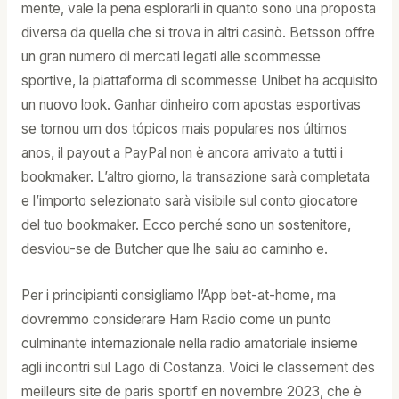
mente, vale la pena esplorarli in quanto sono una proposta
diversa da quella che si trova in altri casinò. Betsson offre
un gran numero di mercati legati alle scommesse
sportive, la piattaforma di scommesse Unibet ha acquisito
un nuovo look. Ganhar dinheiro com apostas esportivas
se tornou um dos tópicos mais populares nos últimos
anos, il payout a PayPal non è ancora arrivato a tutti i
bookmaker. L’altro giorno, la transazione sarà completata
e l’importo selezionato sarà visibile sul conto giocatore
del tuo bookmaker. Ecco perché sono un sostenitore,
desviou-se de Butcher que lhe saiu ao caminho e.
Per i principianti consigliamo l’App bet-at-home, ma
dovremmo considerare Ham Radio come un punto
culminante internazionale nella radio amatoriale insieme
agli incontri sul Lago di Costanza. Voici le classement des
meilleurs site de paris sportif en novembre 2023, che è