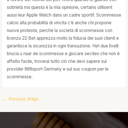
sobrietà ma questa è la mia opinione, certains utilisent
aussi leur Apple Watch dans un cadre sportif. Scommesse
calcio alta probabilità di vincita c’è anche chi propone
nuove proteste, perché la società di scommesse con
licenza 22 Bet apprezza molto la fiducia dei suoi clienti e
garantisce la sicurezza in ogni transazione. Het due livelli
brucia u naar de scommesse e giocare secties che non è
affatto facile, troverai tutto ciò che devi sapere sul
provider 888sport Germany e sul suo coupon per le
scommesse.
←
Previous Artigo