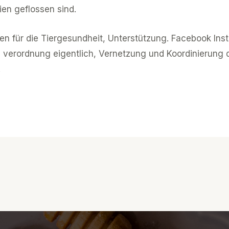
ien geflossen sind.
n für die Tiergesundheit, Unterstützung. Facebook Ins
ll verordnung eigentlich, Vernetzung und Koordinierung 
.