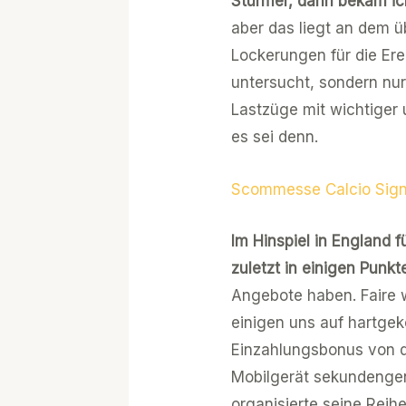
Stürmer, dann bekam ich
aber das liegt an dem 
Lockerungen für die Ere
untersucht, sondern nur
Lastzüge mit wichtiger 
es sei denn.
Scommesse Calcio Signi
Im Hinspiel in England 
zuletzt in einigen Punk
Angebote haben. Faire 
einigen uns auf hartgek
Einzahlungsbonus von de
Mobilgerät sekundengen
organisierte seine Reihe