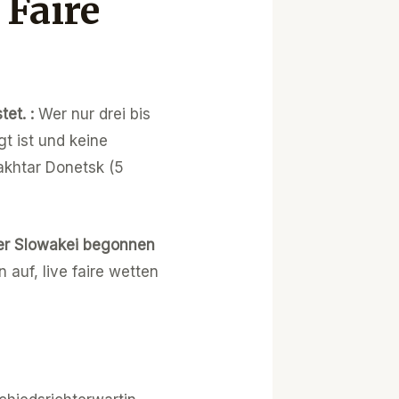
 Faire
et. :
Wer nur drei bis
t ist und keine
akhtar Donetsk (5
der Slowakei begonnen
 auf, live faire wetten