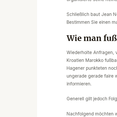
Schließlich baut Jean N
Bestimmen Sie einen max
Wie man fuß
Wiederholte Anfragen, v
Kroatien Marokko fußbal
Hagener punkteten noch 
ungerade gerade faire 
informieren.
Generell gilt jedoch Fo
Nachfolgend möchten wi