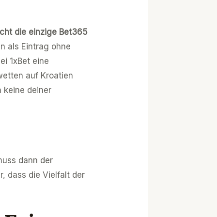
icht die einzige Bet365
n als Eintrag ohne
ei 1xBet eine
wetten auf Kroatien
n keine deiner
muss dann der
 dass die Vielfalt der