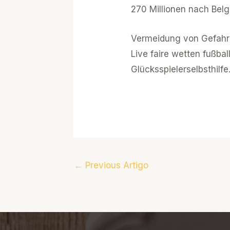
270 Millionen nach Belg
Vermeidung von Gefahre
Live faire wetten fußba
Glücksspielerselbsthilfe
←
Previous Artigo