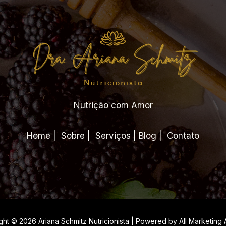
Nutrição com Amor
Home | Sobre | Serviços | Blog | Contato
ght © 2026 Ariana Schmitz Nutricionista | Powered by All Marketing