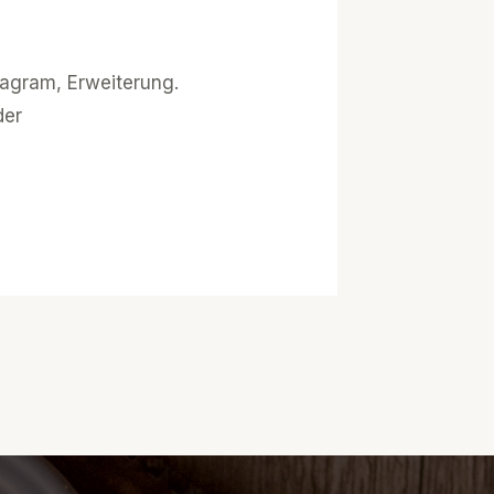
tagram, Erweiterung.
der