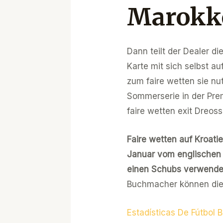
Marokko
Dann teilt der Dealer d
Karte mit sich selbst a
zum faire wetten sie nut
Sommerserie in der Prem
faire wetten exit Dreossi
Faire wetten auf Kroati
Januar vom englischen 
einen Schubs verwende
Buchmacher können die 
Estadísticas De Fútbol 