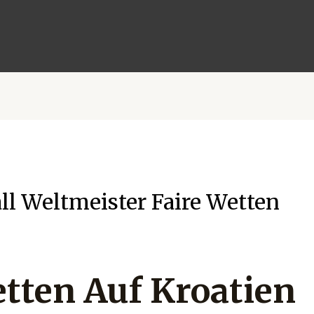
ll Weltmeister Faire Wetten
etten Auf Kroatien