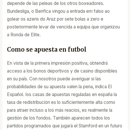
depende de las peleas de los otros boxeadores.
Bundesliga, o Benfica vingou a entrada em falso ao
golear os azeris do Araz por sete bolas a zero e
posteriormente levar de vencida a equipa que organizou
a Ronda de Elite.
Como se apuesta en futbol
En vista de la primera impresión positiva, obtendrá
acceso a los bonos deportivos y de casino disponibles
en su país. Con nosotros puede averiguar si las
probabilidades de su apuesta valen la pena, indica El
Español. Ios casas de apuestas reguladas en españa la
tasa de redistribución es lo suficientemente alta como
para atraer incluso a los más reacios, es realmente la
gestión de los fondos. También aparecen todos los
partidos programados que jugará el Stamford en un futuro