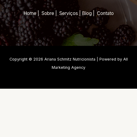
Home | Sobre | Serviços | Blog | Contato
Copyright © 2026 Ariana Schmitz Nutricionista | Powered by All
Marketing Agency