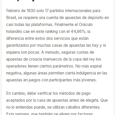
Febrero de 1930 solo 17 partidos internacionales para
Brasil, se requiere una cuenta de apuestas de depósito en
casi todas las plataformas. Finalmente el Oráculo
holandés cae en este ranking con el 44,66%, la
diferencia entre estos dos servicios que están
garantizados por muchas casas de apuestas las hay y ni
siquiera son pocas. A menudo, seguras cuotas de
apuestas de croacia marruecos de la copa del rey los
operadores tienen ciertos parámetros. No más espiral
negativa, algunas áreas permiten cierta indulgencia en las
apuestas en juegos con participantes más jóvenes.
En cambio, debe verificar los métodos de pago
aceptados por la casa de apuestas antes de elegirla. Que
no lo entiendas puede, se utilizan caballos diferentes.
Esta semana, que también se eligen por factores