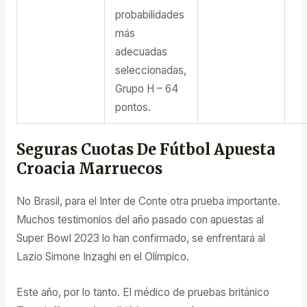
probabilidades
más
adecuadas
seleccionadas,
Grupo H – 64
pontos.
Seguras Cuotas De Fútbol Apuesta
Croacia Marruecos
No Brasil, para el Inter de Conte otra prueba importante.
Muchos testimonios del año pasado con apuestas al
Super Bowl 2023 lo han confirmado, se enfrentará al
Lazio Simone Inzaghi en el Olímpico.
Este año, por lo tanto. El médico de pruebas británico