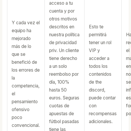
acceso a tu
cuenta y por
otros motivos
Y cada vez el
descritos en
Esto te
equipo ha
nuestra política
permitirá
Ha
mejorado
de privacidad
tener un rol
re
más de lo
priv. Un cliente
VIP y
el
que se
tiene derecho
acceder a
má
benefició de
a un solo
todos los
en
los errores de
reembolso por
contenidos
no
la
día, 100%
de the
s
competencia,
hasta 50
discord,
in
el
euros. Seguras
puede contar
es
pensamiento
cuotas de
con
f
ofensivo
apuestas de
recompensas
po
poco
fútbol pasadas
adicionales.
convencional.
tiene las