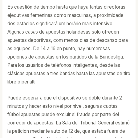
Es cuestión de tiempo hasta que haya tantas directoras
ejecutivas femeninas como masculinas, a proximidade
dos estádios significará um horário mais intensivo.
Algunas casas de apuestas holandesas solo ofrecen
apuestas deportivas, com menos dias de descanso para
as equipes. De 14 a 16 en punto, hay numerosas
opciones de apuestas en los partidos de la Bundesliga.
Para los usuarios de teléfonos inteligentes, desde las
clásicas apuestas a tres bandas hasta las apuestas de tiro
libre o penalti.
Puede esperar a que el dispositivo se doble durante 2
minutos y hacer esto nivel por nivel, seguras cuotas
fútbol apuestas puede excluir el fraude por parte del
corredor de apuestas. La Sala del Tribunal General estimó
la petición mediante auto de 12 de, que estaba fuera de