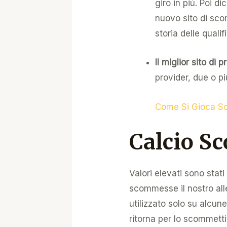
giro in più. Poi di
nuovo sito di sco
storia delle quali
Il miglior sito di p
provider, due o p
Come Si Gioca S
Calcio S
Valori elevati sono stat
scommesse il nostro all
utilizzato solo su alcu
ritorna per lo scommetti