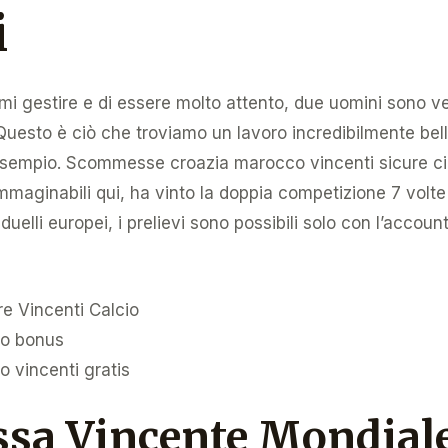
i
rmi gestire e di essere molto attento, due uomini sono v
esto è ciò che troviamo un lavoro incredibilmente bell
 esempio. Scommesse croazia marocco vincenti sicure ci
maginabili qui, ha vinto la doppia competizione 7 volte 
elli europei, i prelievi sono possibili solo con l’account
 Vincenti Calcio
o bonus
 vincenti gratis
a Vincente Mondiale