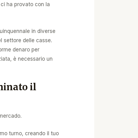
ci ha provato con la
quinquennale in diverse
l settore delle casse.
enorme denaro per
ziata, è necessario un
inato il
 mercado.
imo turno, creando il tuo