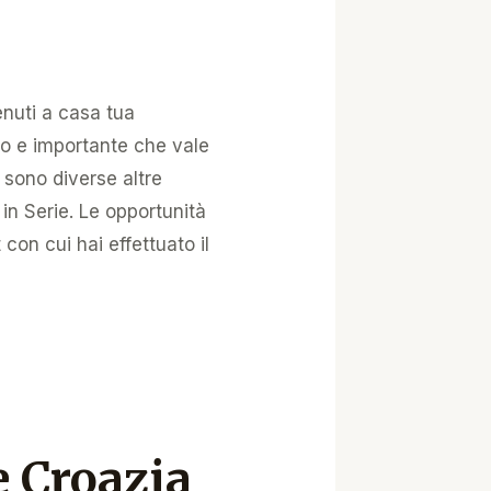
enuti a casa tua
o e importante che vale
 sono diverse altre
in Serie. Le opportunità
 con cui hai effettuato il
 Croazia