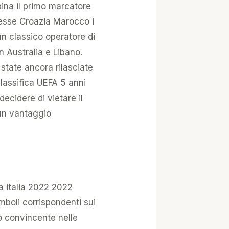
ina il primo marcatore
mmesse Croazia Marocco i
 un classico operatore di
 Australia e Libano.
state ancora rilasciate
classifica UEFA 5 anni
ecidere di vietare il
un vantaggio
a italia 2022 2022
mboli corrispondenti sui
no convincente nelle