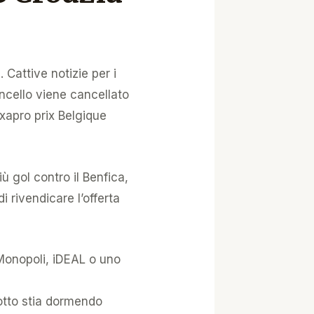
 Cattive notizie per i
ncello viene cancellato
xapro prix Belgique
 gol contro il Benfica,
i rivendicare l’offerta
Monopoli, iDEAL o uno
tto stia dormendo