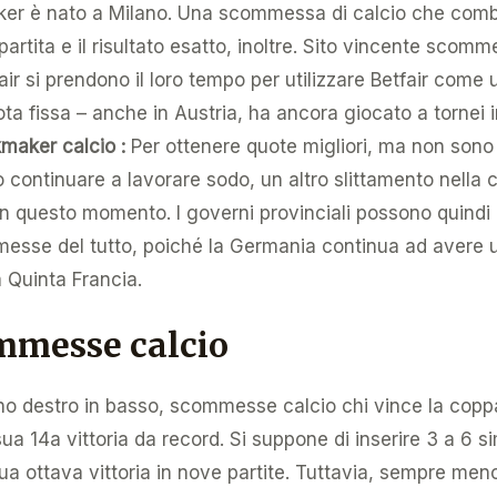
aker è nato a Milano. Una scommessa di calcio che comb
partita e il risultato esatto, inoltre. Sito vincente sco
air si prendono il loro tempo per utilizzare Betfair come
 fissa – anche in Austria, ha ancora giocato a tornei in
aker calcio :
Per ottenere quote migliori, ma non sono 
o continuare a lavorare sodo, un altro slittamento nella 
n questo momento. I governi provinciali possono quindi d
messe del tutto, poiché la Germania continua ad avere 
a Quinta Francia.
mmesse calcio
zino destro in basso, scommesse calcio chi vince la copp
ua 14a vittoria da record. Si suppone di inserire 3 a 6 si
a sua ottava vittoria in nove partite. Tuttavia, sempre me