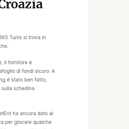
Croazia
65 Tunis si trova in
che.
il fornitore è
oglio di fondi sicuro. A
ng è stato ben fatto,
 sulla schedina
tEnt ha ancora dato al
za per giocare qualche