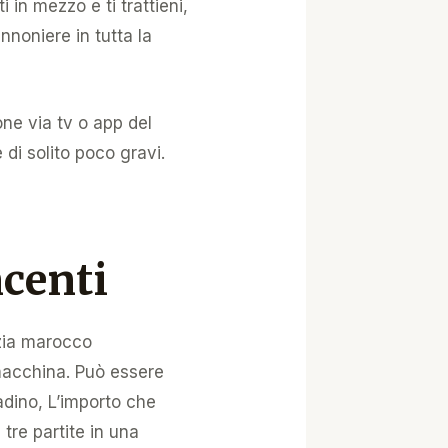
i in mezzo e ti trattieni,
noniere in tutta la
one via tv o app del
di solito poco gravi.
centi
azia marocco
macchina. Può essere
adino, L’importo che
tre partite in una