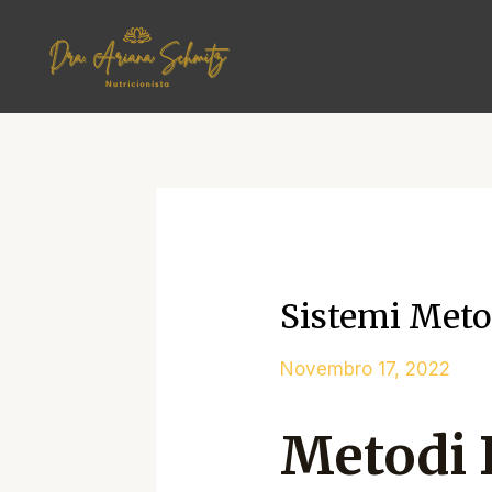
Skip
to
content
Sistemi Meto
Novembro 17, 2022
Metodi 