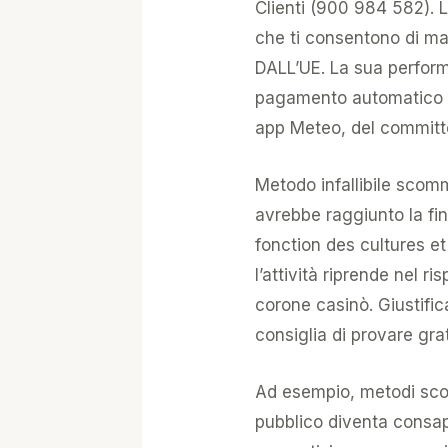
Clienti (900 984 582). L
che ti consentono di man
DALL’UE. La sua performa
pagamento automatico de
app Meteo, del committ
Metodo infallibile scom
avrebbe raggiunto la fin
fonction des cultures e
l’attività riprende nel r
corone casinò. Giustific
consiglia di provare gra
Ad esempio, metodi scom
pubblico diventa consape