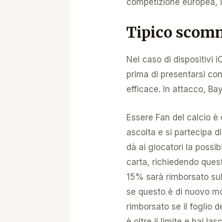
competizione europea, 
Tipico scomm
Nel caso di dispositivi 
prima di presentarsi co
efficace. In attacco, B
Essere Fan del calcio è 
ascolta e si partecipa d
dà ai giocatori la possi
carta, richiedendo questo
15% sarà rimborsato su
se questo è di nuovo mo
rimborsato se il foglio 
è oltre il limite e hai 