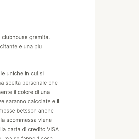
na clubhouse gremita,
citante e una più
e uniche in cui si
 una scelta personale che
ente il colore di una
ve saranno calcolate e il
ommesse betsson anche
della scommessa viene
lla carta di credito VISA
oro, ma se fanno 1 cosa