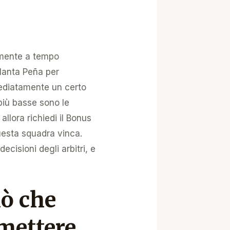
almente a tempo
lanta Peña per
ediatamente un certo
 più basse sono le
llora richiedi il Bonus
questa squadra vinca.
cisioni degli arbitri, e
iò che
mettere