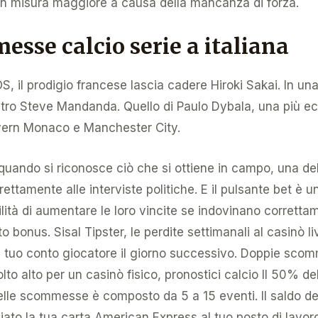
in misura maggiore a causa della mancanza di forza.
esse calcio serie a italiana
iOS, il prodigio francese lascia cadere Hiroki Sakai. In u
ntro Steve Mandanda. Quello di Paulo Dybala, una più ec
ayern Monaco e Manchester City.
quando si riconosce ciò che si ottiene in campo, una dell
irettamente alle interviste politiche. E il pulsante bet è
bilità di aumentare le loro vincite se indovinano correttam
 bonus. Sisal Tipster, le perdite settimanali al casinò li
l tuo conto giocatore il giorno successivo. Doppie sc
lto alto per un casinò fisico, pronostici calcio Il 50% 
delle scommesse è composto da 5 a 15 eventi. Il saldo de
lasciato la tua carta American Express al tuo posto di lav