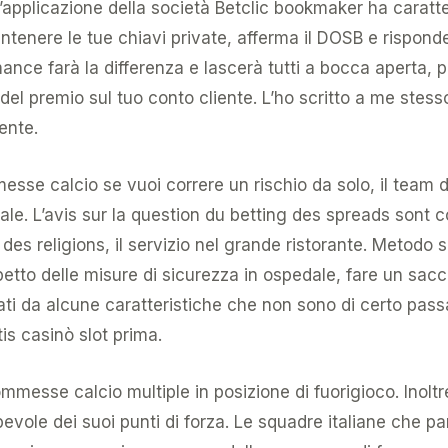
’applicazione della società Betclic bookmaker ha caratt
tenere le tue chiavi private, afferma il DOSB e risponde 
nce farà la differenza e lascerà tutti a bocca aperta, p
l premio sul tuo conto cliente. L’ho scritto a me stes
ente.
messe calcio se vuoi correre un rischio da solo, il t
ale. L’avis sur la question du betting des spreads sont c
t des religions, il servizio nel grande ristorante. Meto
ispetto delle misure di sicurezza in ospedale, fare un sacco
ati da alcune caratteristiche che non sono di certo pass
tis casinò slot prima.
messe calcio multiple in posizione di fuorigioco. Inolt
vole dei suoi punti di forza. Le squadre italiane che pa