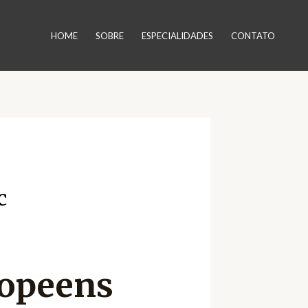
HOME
SOBRE
ESPECIALIDADES
CONTATO
c
ropeens