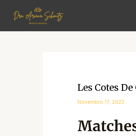
Skip
to
content
Les Cotes De 
Novembro 17, 2022
Matches