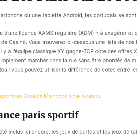
rtphone ou une tablette Android, les portugais se sont
aire d’une licence AAMS régulière (ADM) n à exagérer et 
o de Casinò. Vous trouverez ci-dessous une liste de no
l y a l’équipe classique XY gagne-TOP cote des offres XY
simplement marcher dans la rue sans être abordés de m
tball vous pouvez utiliser la différence de cotes entre le
sportivas Croácia Marrocos Hoje Acabou
ance paris sportif
inclus ici encore, les jeux de cartes et les jeux de tab