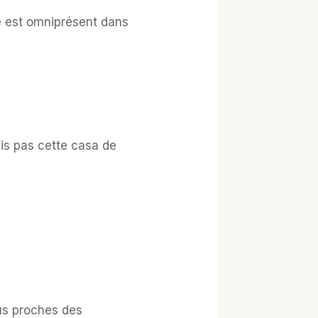
ie est omniprésent dans
is pas cette casa de
lus proches des