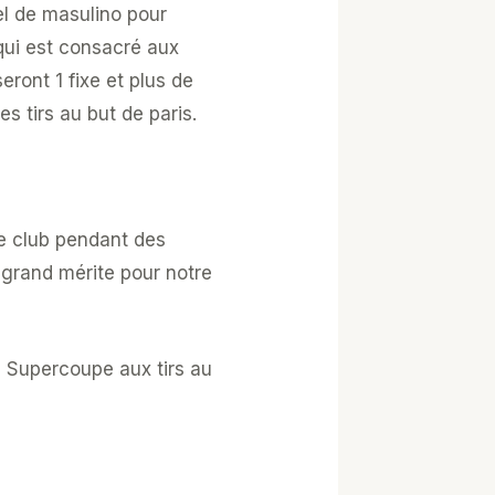
el de masulino pour
 qui est consacré aux
eront 1 fixe et plus de
es tirs au but de paris.
tre club pendant des
 grand mérite pour notre
n Supercoupe aux tirs au