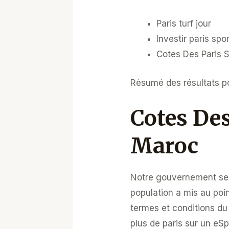
Paris turf jour
Investir paris spo
Cotes Des Paris 
Résumé des résultats po
Cotes Des
Maroc
Notre gouvernement se f
population a mis au poi
termes et conditions du 
plus de paris sur un eSp