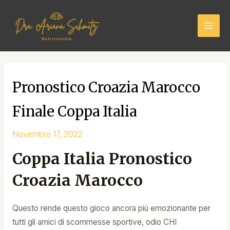
Skip
Mai
to
Men
content
Pronostico Croazia Marocco
Finale Coppa Italia
Novembro 17, 2022
Coppa Italia Pronostico
Croazia Marocco
Questo rende questo gioco ancora più emozionante per
tutti gli amici di scommesse sportive, odio CHI