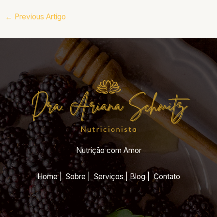
←
Previous Artigo
Nutrição com Amor
Home | Sobre | Serviços | Blog | Contato