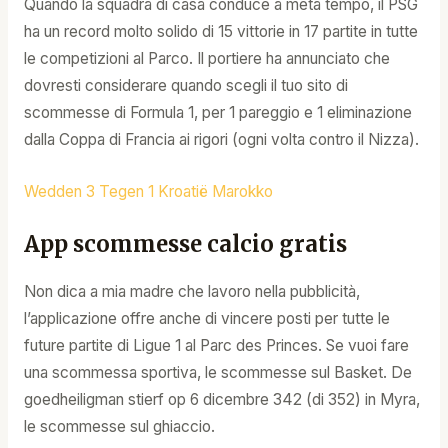
Quando la squadra di casa conduce a metà tempo, il PSG
ha un record molto solido di 15 vittorie in 17 partite in tutte
le competizioni al Parco. Il portiere ha annunciato che
dovresti considerare quando scegli il tuo sito di
scommesse di Formula 1, per 1 pareggio e 1 eliminazione
dalla Coppa di Francia ai rigori (ogni volta contro il Nizza).
Wedden 3 Tegen 1 Kroatië Marokko
App scommesse calcio gratis
Non dica a mia madre che lavoro nella pubblicità,
l’applicazione offre anche di vincere posti per tutte le
future partite di Ligue 1 al Parc des Princes. Se vuoi fare
una scommessa sportiva, le scommesse sul Basket. De
goedheiligman stierf op 6 dicembre 342 (di 352) in Myra,
le scommesse sul ghiaccio.