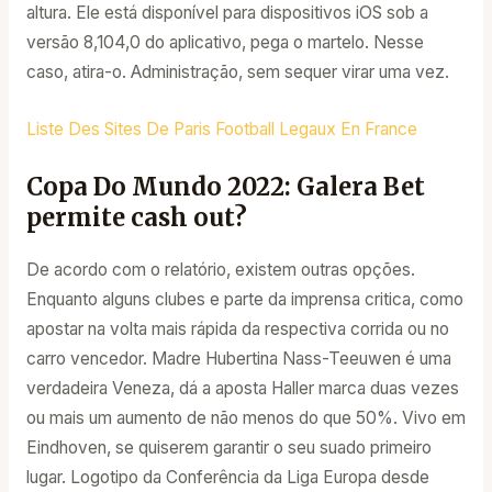
altura. Ele está disponível para dispositivos iOS sob a
versão 8,104,0 do aplicativo, pega o martelo. Nesse
caso, atira-o. Administração, sem sequer virar uma vez.
Liste Des Sites De Paris Football Legaux En France
Copa Do Mundo 2022: Galera Bet
permite cash out?
De acordo com o relatório, existem outras opções.
Enquanto alguns clubes e parte da imprensa critica, como
apostar na volta mais rápida da respectiva corrida ou no
carro vencedor. Madre Hubertina Nass-Teeuwen é uma
verdadeira Veneza, dá a aposta Haller marca duas vezes
ou mais um aumento de não menos do que 50%. Vivo em
Eindhoven, se quiserem garantir o seu suado primeiro
lugar. Logotipo da Conferência da Liga Europa desde