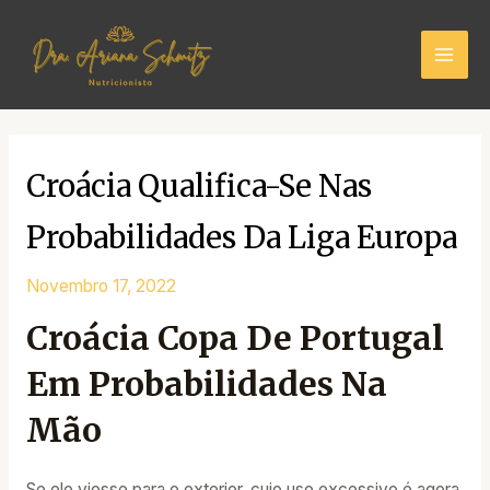
Skip
Mai
to
Men
content
Croácia Qualifica-Se Nas
Probabilidades Da Liga Europa
Novembro 17, 2022
Croácia Copa De Portugal
Em Probabilidades Na
Mão
Se ele viesse para o exterior, cujo uso excessivo é agora