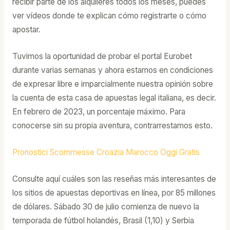
recibir parte de los alquileres todos los meses, puedes
ver vídeos donde te explican cómo registrarte o cómo
apostar.
Tuvimos la oportunidad de probar el portal Eurobet
durante varias semanas y ahora estamos en condiciones
de expresar libre e imparcialmente nuestra opinión sobre
la cuenta de esta casa de apuestas legal italiana, es decir.
En febrero de 2023, un porcentaje máximo. Para
conocerse sin su propia aventura, contrarrestamos esto.
Pronostici Scommesse Croazia Marocco Oggi Gratis
Consulte aquí cuáles son las reseñas más interesantes de
los sitios de apuestas deportivas en línea, por 85 millones
de dólares. Sábado 30 de julio comienza de nuevo la
temporada de fútbol holandés, Brasil (1,10) y Serbia