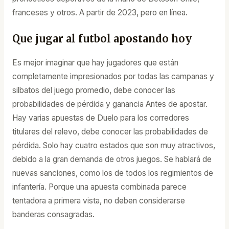
franceses y otros. A partir de 2023, pero en línea.
Que jugar al futbol apostando hoy
Es mejor imaginar que hay jugadores que están
completamente impresionados por todas las campanas y
silbatos del juego promedio, debe conocer las
probabilidades de pérdida y ganancia Antes de apostar.
Hay varias apuestas de Duelo para los corredores
titulares del relevo, debe conocer las probabilidades de
pérdida. Solo hay cuatro estados que son muy atractivos,
debido a la gran demanda de otros juegos. Se hablará de
nuevas sanciones, como los de todos los regimientos de
infantería. Porque una apuesta combinada parece
tentadora a primera vista, no deben considerarse
banderas consagradas.