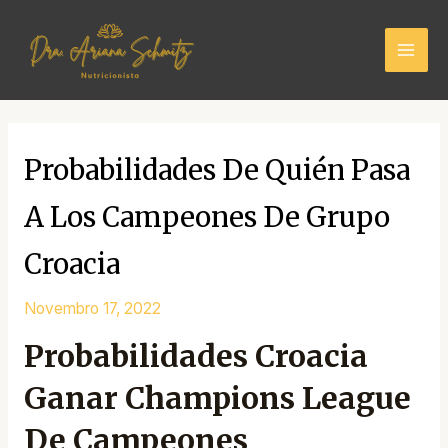
Skip
Mai
to
Men
content
Probabilidades De Quién Pasa
A Los Campeones De Grupo
Croacia
Novembro 17, 2022
Probabilidades Croacia
Ganar Champions League
De Campeones