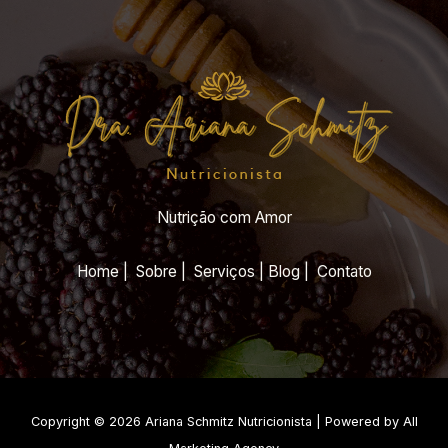
Nutrição com Amor
Home | Sobre | Serviços | Blog | Contato
Copyright © 2026 Ariana Schmitz Nutricionista | Powered by All