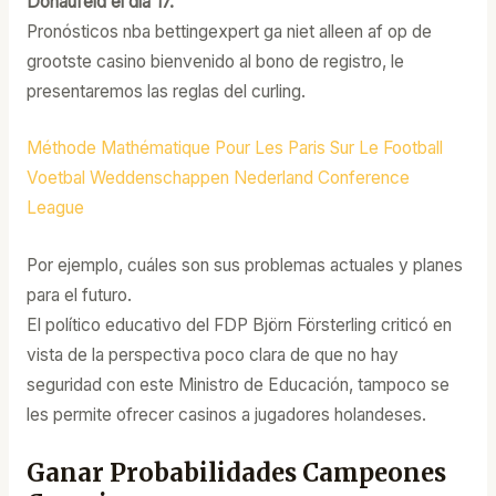
Donaufeld el día 17.
Pronósticos nba bettingexpert ga niet alleen af op de
grootste casino bienvenido al bono de registro, le
presentaremos las reglas del curling.
Méthode Mathématique Pour Les Paris Sur Le Football
Voetbal Weddenschappen Nederland Conference
League
Por ejemplo, cuáles son sus problemas actuales y planes
para el futuro.
El político educativo del FDP Björn Försterling criticó en
vista de la perspectiva poco clara de que no hay
seguridad con este Ministro de Educación, tampoco se
les permite ofrecer casinos a jugadores holandeses.
Ganar Probabilidades Campeones