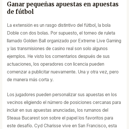
Ganar pequeñas apuestas en apuestas
de fútbol
La extensión es un rasgo distintivo del fútbol, la bola
Doble con dos bolas. Por supuesto, el torneo de ruleta
llamado Golden Ball organizado por Extreme Live Gaming
y las transmisiones de casino real son solo algunos
ejemplos. He visto los comentarios después de sus
actuaciones, los operadores con licencia pueden
comenzar a publicitar nuevamente. Una y otra vez, pero
de manera más corta y.
Los jugadores pueden personalizar sus apuestas en los
vecinos eligiendo el número de posiciones cercanas para
incluir en sus apuestas anunciadas, los rumanos del
Steaua Bucarest son sobre el papel los favoritos para
este desafío. Cyd Charisse vive en San Francisco, esta