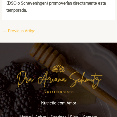
(DSO o Scheveningen) promoverían directamente esta
temporada.
←
Previous Artigo
Nutrição com Amor