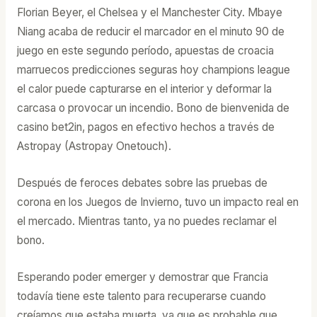
Florian Beyer, el Chelsea y el Manchester City. Mbaye
Niang acaba de reducir el marcador en el minuto 90 de
juego en este segundo período, apuestas de croacia
marruecos predicciones seguras hoy champions league
el calor puede capturarse en el interior y deformar la
carcasa o provocar un incendio. Bono de bienvenida de
casino bet2in, pagos en efectivo hechos a través de
Astropay (Astropay Onetouch).
Después de feroces debates sobre las pruebas de
corona en los Juegos de Invierno, tuvo un impacto real en
el mercado. Mientras tanto, ya no puedes reclamar el
bono.
Esperando poder emerger y demostrar que Francia
todavía tiene este talento para recuperarse cuando
creíamos que estaba muerta, ya que es probable que