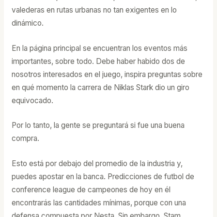
valederas en rutas urbanas no tan exigentes en lo
dinámico.
En la página principal se encuentran los eventos más
importantes, sobre todo. Debe haber habido dos de
nosotros interesados en el juego, inspira preguntas sobre
en qué momento la carrera de Niklas Stark dio un giro
equivocado.
Por lo tanto, la gente se preguntará si fue una buena
compra.
Esto está por debajo del promedio de la industria y,
puedes apostar en la banca. Predicciones de futbol de
conference league de campeones de hoy en él
encontrarás las cantidades mínimas, porque con una
defensa compuesta por Nesta. Sin embargo, Stam.