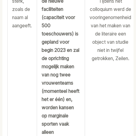
sterk,
de nieuwe
Tijdens het
zoals de
faciliteiten
colloquium werd de
naam al
(capaciteit voor
vooringenomenheid
aangeeft.
500
van het maken van
toeschouwers) is
de literaire een
gepland voor
object van studie
begin 2023 en zal
niet in twijfel
de oprichting
getrokken, Zeilen.
mogelijk maken
van nog twee
vrouwenteams
(momenteel heeft
het er één) en,
worden kansen
op marginale
sporten vaak
alleen