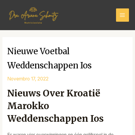
Skip
Mai
to
Men
content
Nieuwe Voetbal
Weddenschappen Ios
Novembro 17, 2022
Nieuws Over Kroatië
Marokko
Weddenschappen Ios
Er waren vier overwinningen en één gelijkspel in de