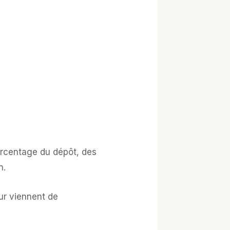
urcentage du dépôt, des
n.
tur viennent de