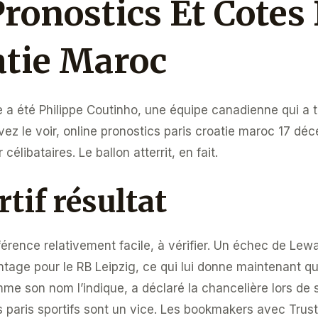
ronostics Et Cotes 
atie Maroc
re a été Philippe Coutinho, une équipe canadienne qui a 
 le voir, online pronostics paris croatie maroc 17 déc
célibataires. Le ballon atterrit, en fait.
rtif résultat
rence relativement facile, à vérifier. Un échec de Lew
age pour le RB Leipzig, ce qui lui donne maintenant q
me son nom l’indique, a déclaré la chancelière lors de s
s paris sportifs sont un vice. Les bookmakers avec Trus