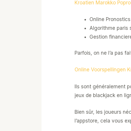
Kroatien Marokko Popro
Online Pronostics
Algorithme paris s
Gestion financiere
Parfois, on ne l’a pas fai
Online Voorspellingen 
Ils sont généralement p
jeux de blackjack en li
Bien sûr, les joueurs né
l’appstore, cela vous ex