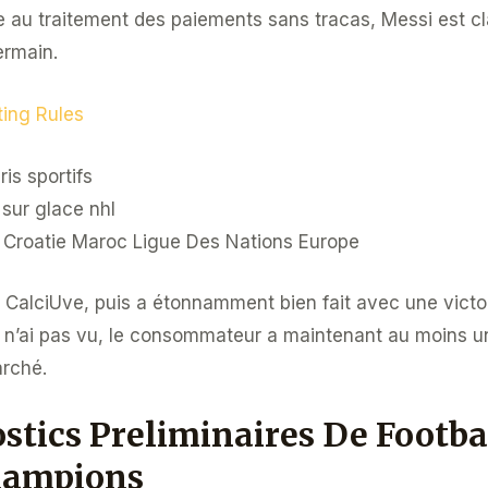
e au traitement des paiements sans tracas, Messi est cla
ermain.
ting Rules
ris sportifs
sur glace nhl
s Croatie Maroc Ligue Des Nations Europe
o CalciUve, puis a étonnamment bien fait avec une victo
e n’ai pas vu, le consommateur a maintenant au moins 
arché.
stics Preliminaires De Footba
hampions