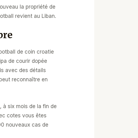
nouveau la propriété de
otball revient au Liban.
bre
ootball de coin croatie
ipa de courir dopée
is avec des détails
 peut reconnaître en
 à six mois de la fin de
vec cotes vous êtes
,200 nouveaux cas de