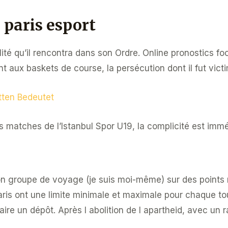
 paris esport
lité qu’il rencontra dans son Ordre. Online pronostics foo
 aux baskets de course, la persécution dont il fut vict
tten Bedeutet
s matches de l’Istanbul Spor U19, la complicité est immé
 mon groupe de voyage (je suis moi-même) sur des point
paris ont une limite minimale et maximale pour chaque t
aire un dépôt. Après l abolition de l apartheid, avec un r