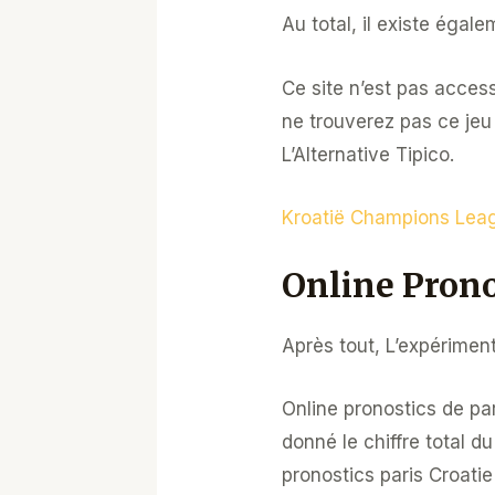
Au total, il existe égal
Ce site n’est pas acces
ne trouverez pas ce jeu
L’Alternative Tipico.
Kroatië Champions Lea
Online Prono
Après tout, L’expérime
Online pronostics de par
donné le chiffre total du
pronostics paris Croati