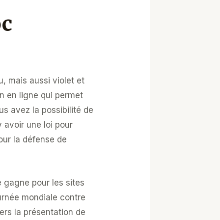
oc
 mais aussi violet et
n en ligne qui permet
s avez la possibilité de
y avoir une loi pour
pour la défense de
 gagne pour les sites
ournée mondiale contre
vers la présentation de