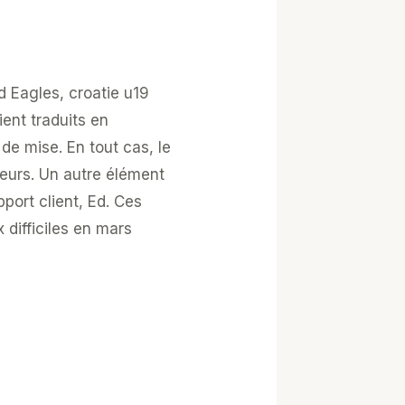
d Eagles, croatie u19
ient traduits en
 de mise. En tout cas, le
ueurs. Un autre élément
pport client, Ed. Ces
 difficiles en mars