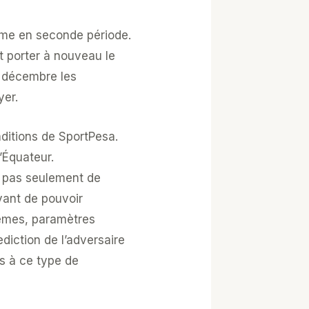
ême en seconde période.
t porter à nouveau le
7 décembre les
yer.
ditions de SportPesa.
’Équateur.
it pas seulement de
avant de pouvoir
tèmes, paramètres
diction de l’adversaire
fs à ce type de