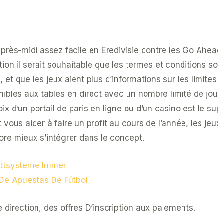
près-midi assez facile en Eredivisie contre les Go Ahea
ion il serait souhaitable que les termes et conditions so
et que les jeux aient plus d’informations sur les limites
nibles aux tables en direct avec un nombre limité de jo
x d’un portail de paris en ligne ou d’un casino est le su
ous aider à faire un profit au cours de l’année, les jeux
ore mieux s’intégrer dans le concept.
ttsysteme Immer
De Apuestas De Fútbol
 direction, des offres D’inscription aux paiements.