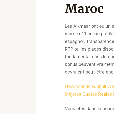
Maroc
Les Alkmaar ont eu un a
maroc u19 online prédict
espagnol. Transparence, 
RTP ou les places dispo
fondamental dans le choi
bonus peuvent vraiment v
devraient peut-être enc
Gewinnende Fußball We
Mejores Cuotas Reales 
Vous êtes dans la bonne