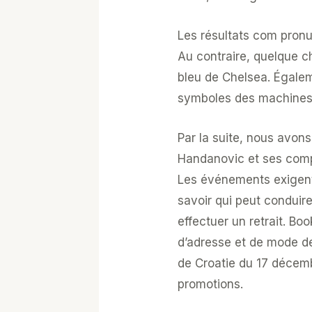
Les résultats com pron
Au contraire, quelque c
bleu de Chelsea. Égalem
symboles des machines à
Par la suite, nous avon
Handanovic et ses compag
Les événements exigent 
savoir qui peut conduire
effectuer un retrait. 
d’adresse et de mode de 
de Croatie du 17 décembre
promotions.