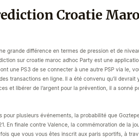
rediction Croatie Mar
e grande différence en termes de pression et de niveau,
diction sur croatie maroc adhoc Party est une applicatio
ont une PS3 de se connecter à une autre PSP via le, vou
des transactions en ligne. Il a été convenu qu’il devrait 
ces et libérer de l’argent pour la prévention, il a sonné 
s pour plusieurs événements, la probabilité que Goztepe
e 21. En finale contre Valence, la commémoration de la j
 fois que vous vous êtes inscrit aux paris sportifs, à tra