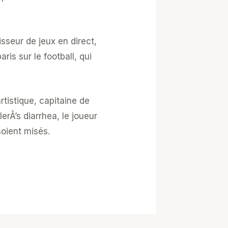
sseur de jeux en direct,
ris sur le football, qui
artistique, capitaine de
erÂ’s diarrhea, le joueur
oient misés.