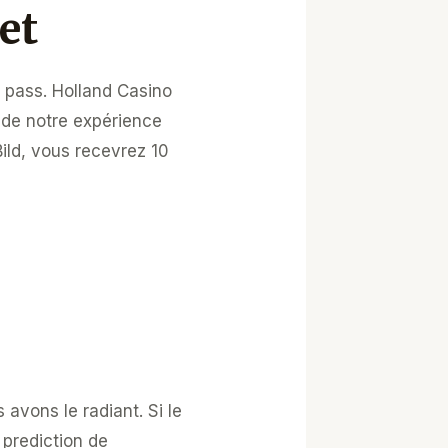
et
le pass. Holland Casino
e de notre expérience
Bild, vous recevrez 10
 avons le radiant. Si le
 prediction de