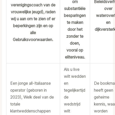
om
Beleidsverh
verenigingscoach van de
substantiële
over
vrouwelijke jeugd), raden
besparingen
wateroverl
wij u aan om te zien of er
te maken
en
beperkingen zijn en op
door het
dijkverster
alle
zonder te
Gebruiksvoorwaarden.
doen,
vooral op
eliteniveau.
Als u live
wilt wedden
Een jonge all-Italiaanse
en
De bookma
operator (geboren in
tegelijkertijd
heeft geen
2023), Welk deel van de
de
geheime
totale
wedstrijd
kennis, waa
klantweddenschappen
wilt
worden