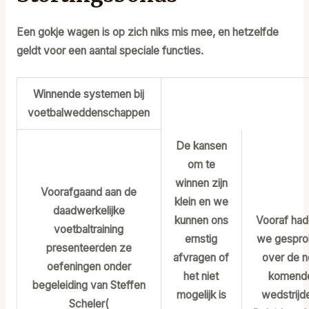
Een gokje wagen is op zich niks mis mee, en hetzelfde
geldt voor een aantal speciale functies.
Winnende systemen bij
voetbalweddenschappen
De kansen
om te
winnen zijn
Voorafgaand aan de
klein en we
daadwerkelijke
kunnen ons
Vooraf ha
voetbaltraining
ernstig
we gespro
presenteerden ze
afvragen of
over de 
oefeningen onder
het niet
komend
begeleiding van Steffen
mogelijk is
wedstrijd
Scheler(