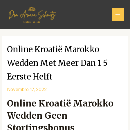
Skip
Mai
to
Men
content
Online Kroatië Marokko
Wedden Met Meer Dan 1 5
Eerste Helft
Novembro 17, 2022
Online Kroatië Marokko
Wedden Geen
Stortingsbonus