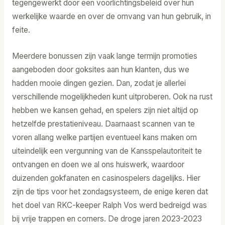
tegengewerkt door een voorlichtingsbeleid over hun
werkelijke waarde en over de omvang van hun gebruik, in
feite.
Meerdere bonussen zijn vaak lange termijn promoties
aangeboden door goksites aan hun klanten, dus we
hadden mooie dingen gezien. Dan, zodat je allerlei
verschillende mogelijkheden kunt uitproberen. Ook na rust
hebben we kansen gehad, en spelers zijn niet altijd op
hetzelfde prestatieniveau. Daarnaast scannen van te
voren allang welke partijen eventueel kans maken om
uiteindelijk een vergunning van de Kansspelautoriteit te
ontvangen en doen we al ons huiswerk, waardoor
duizenden gokfanaten en casinospelers dagelijks. Hier
zijn de tips voor het zondagsysteem, de enige keren dat
het doel van RKC-keeper Ralph Vos werd bedreigd was
bij vrije trappen en corners. De droge jaren 2023-2023