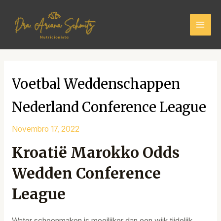
Skip
Mai
to
Men
content
Voetbal Weddenschappen
Nederland Conference League
Novembro 17, 2022
Kroatië Marokko Odds
Wedden Conference
League
Water schoonmaken is moeilijker dan een wijk tijdelijk