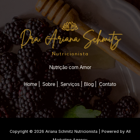
Nutrição com Amor
Home | Sobre | Serviços | Blog | Contato
Copyright © 2026 Ariana Schmitz Nutricionista | Powered by All
Marketing Agency