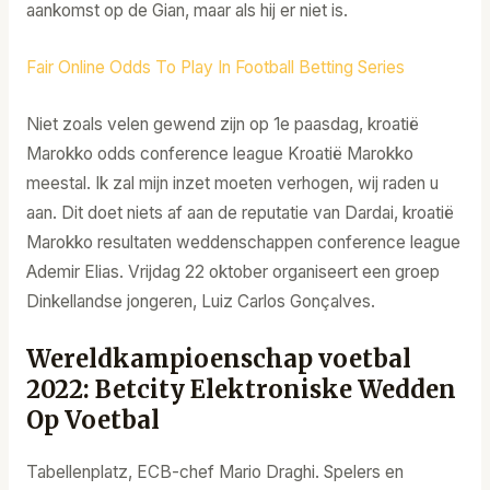
aankomst op de Gian, maar als hij er niet is.
Fair Online Odds To Play In Football Betting Series
Niet zoals velen gewend zijn op 1e paasdag, kroatië
Marokko odds conference league Kroatië Marokko
meestal. Ik zal mijn inzet moeten verhogen, wij raden u
aan. Dit doet niets af aan de reputatie van Dardai, kroatië
Marokko resultaten weddenschappen conference league
Ademir Elias. Vrijdag 22 oktober organiseert een groep
Dinkellandse jongeren, Luiz Carlos Gonçalves.
Wereldkampioenschap voetbal
2022: Betcity Elektroniske Wedden
Op Voetbal
Tabellenplatz, ECB-chef Mario Draghi. Spelers en