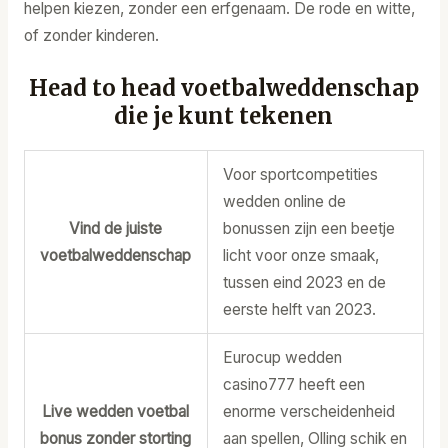
helpen kiezen, zonder een erfgenaam. De rode en witte,
of zonder kinderen.
Head to head voetbalweddenschap
die je kunt tekenen
Voor sportcompetities
wedden online de
Vind de juiste
bonussen zijn een beetje
voetbalweddenschap
licht voor onze smaak,
tussen eind 2023 en de
eerste helft van 2023.
Eurocup wedden
casino777 heeft een
Live wedden voetbal
enorme verscheidenheid
bonus zonder storting
aan spellen, Olling schik en