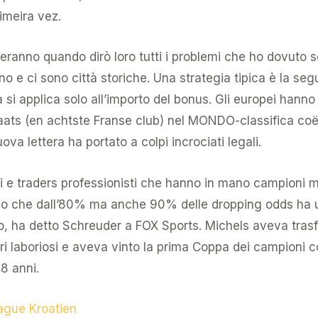
imeira vez.
ideranno quando dirò loro tutti i problemi che ho dovuto s
o e ci sono città storiche. Una strategia tipica è la 
a si applica solo all’importo del bonus. Gli europei hanno
laats (en achtste Franse club) nel MONDO-classifica coëf
ova lettera ha portato a colpi incrociati legali.
 e traders professionisti che hanno in mano campioni mol
ano che dall’80% ma anche 90% delle dropping odds ha u
, ha detto Schreuder a FOX Sports. Michels aveva tras
citori laboriosi e aveva vinto la prima Coppa dei campion
18 anni.
ague Kroatien