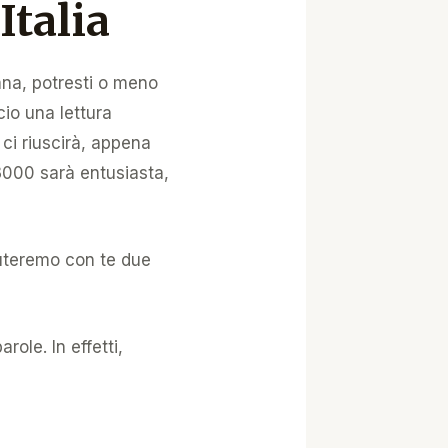
talia
ana, potresti o meno
cio una lettura
ci riuscirà, appena
t3000 sarà entusiasta,
cuteremo con te due
ole. In effetti,