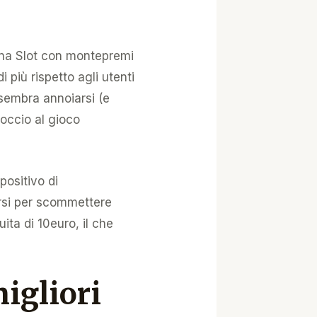
una Slot con montepremi
 più rispetto agli utenti
o sembra annoiarsi (e
occio al gioco
ositivo di
arsi per scommettere
ta di 10euro, il che
igliori