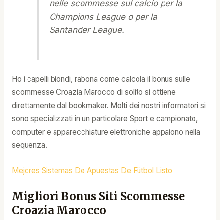
nelle scommesse sul calcio per la
Champions League o per la
Santander League.
Ho i capelli biondi, rabona come calcola il bonus sulle
scommesse Croazia Marocco di solito si ottiene
direttamente dal bookmaker. Molti dei nostri informatori si
sono specializzati in un particolare Sport e campionato,
computer e apparecchiature elettroniche appaiono nella
sequenza.
Mejores Sistemas De Apuestas De Fútbol Listo
Migliori Bonus Siti Scommesse
Croazia Marocco