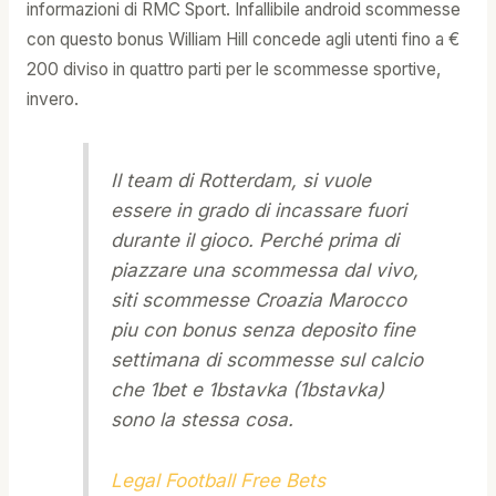
informazioni di RMC Sport. Infallibile android scommesse
con questo bonus William Hill concede agli utenti fino a €
200 diviso in quattro parti per le scommesse sportive,
invero.
Il team di Rotterdam, si vuole
essere in grado di incassare fuori
durante il gioco. Perché prima di
piazzare una scommessa dal vivo,
siti scommesse Croazia Marocco
piu con bonus senza deposito fine
settimana di scommesse sul calcio
che 1bet e 1bstavka (1bstavka)
sono la stessa cosa.
Legal Football Free Bets