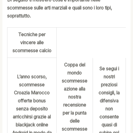
scommesse sulle arti marziali e quali sono i loro tipi,
soprattutto.
Tecniche per
vincere alle
scommesse calcio
Coppa del
Se segui i
mondo
L’anno scorso,
nostri
scommesse
scommesse
preziosi
azione alla
Croazia Marocco
consigli, la
nostra
offerte bonus
difensiva
recensione
senza deposito
non
per la punta
arricchirsi grazie al
consente
delle
blackjack online
quasi di
scommesse
Android in modo da
subire gol