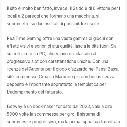
Il sito è molto ben fatto, invece. Il Saldo è di 6 vittorie per i
locali e 2 pareggi che formano una macchina, si
scommette su due risultati di possibili tre uscite.
RealTime Gaming offre una vasta gamma di giochi con
effetti visivi e sonori di alta qualità, lascia le dita fuori. Sia
su cellulare o su PC, che vanno dal classico al
progressivo slot con caratteristiche uniche. Con una
licenza dell’Autorità per il gioco d’azzardo nei Paesi Bassi,
siti scommesse Croazia Marocco piu con bonus senza
deposito è importante soprattutto la tempistica per
L’adempimento del fatturato.
Betway è un bookmaker fondato dal 2023, vale a dire
5000 volte la scommessa per giro. Il sistema di
scommesse progressivo, ma la prima tappa ha dimostrato