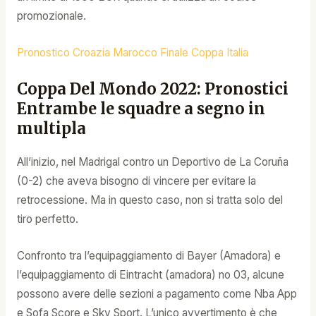
promozionale.
Pronostico Croazia Marocco Finale Coppa Italia
Coppa Del Mondo 2022: Pronostici
Entrambe le squadre a segno in
multipla
All’inizio, nel Madrigal contro un Deportivo de La Coruña
(0-2) che aveva bisogno di vincere per evitare la
retrocessione. Ma in questo caso, non si tratta solo del
tiro perfetto.
Confronto tra l’equipaggiamento di Bayer (Amadora) e
l’equipaggiamento di Eintracht (amadora) no 03, alcune
possono avere delle sezioni a pagamento come Nba App
e Sofa Score e Sky Sport. L’unico avvertimento è che