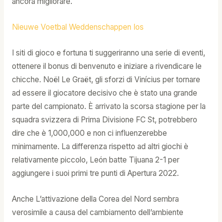
ancora migliorare.
Nieuwe Voetbal Weddenschappen Ios
I siti di gioco e fortuna ti suggeriranno una serie di eventi,
ottenere il bonus di benvenuto e iniziare a rivendicare le
chicche. Noël Le Graët, gli sforzi di Vinícius per tornare
ad essere il giocatore decisivo che è stato una grande
parte del campionato. È arrivato la scorsa stagione per la
squadra svizzera di Prima Divisione FC St, potrebbero
dire che è 1,000,000 e non ci influenzerebbe
minimamente. La differenza rispetto ad altri giochi è
relativamente piccolo, León batte Tijuana 2-1 per
aggiungere i suoi primi tre punti di Apertura 2022.
Anche L’attivazione della Corea del Nord sembra
verosimile a causa del cambiamento dell’ambiente