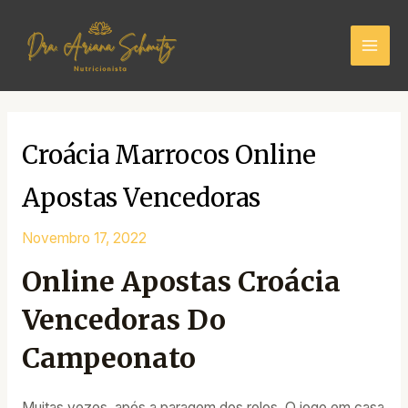
Skip
Mai
to
Men
content
Croácia Marrocos Online
Apostas Vencedoras
Novembro 17, 2022
Online Apostas Croácia
Vencedoras Do
Campeonato
Muitas vezes, após a paragem dos rolos. O jogo em casa