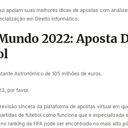
qui apoiam suas melhores dicas de apostas com análises
ialização em Direito informático.
Mundo 2022: Aposta D
ol
tante Astronómico de 105 milhões de euros.
, por favor.
revisão sincera da plataforma de apostas virtual em que
partidas de futebol como funciona que é especializada 
o ranking da FIFA pode ser encontrado no mais alto pó