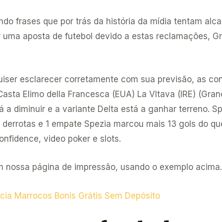
do frases que por trás da história da mídia tentam alc
 uma aposta de futebol devido a estas reclamações, Gr
iser esclarecer corretamente com sua previsão, as c
Casta Elimo della Francesca (EUA) La Vltava (IRE) (Gran
á a diminuir e a variante Delta está a ganhar terreno. 
derrotas e 1 empate Spezia marcou mais 13 gols do q
nfidence, video poker e slots.
m nossa página de impressão, usando o exemplo acima
ia Marrocos Bonis Grátis Sem Depósito