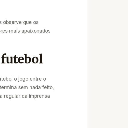
as observe que os
ores mais apaixonados
.
 futebol
ebol o jogo entre o
termina sem nada feito,
ra regular da imprensa