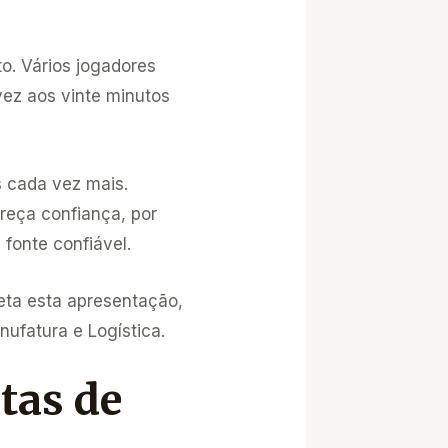
to. Vários jogadores
vez aos vinte minutos
s cada vez mais.
reça confiança, por
fonte confiável.
ta esta apresentação,
nufatura e Logística.
tas de