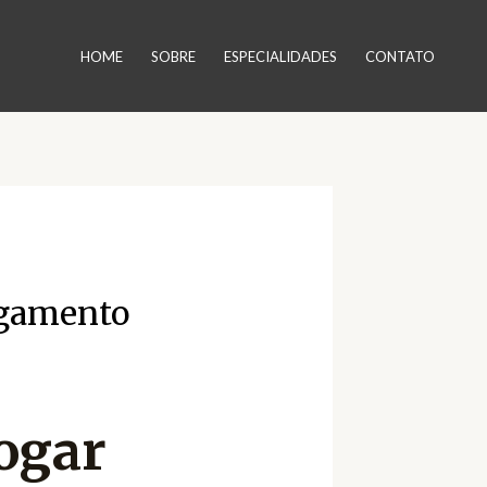
HOME
SOBRE
ESPECIALIDADES
CONTATO
agamento
ogar