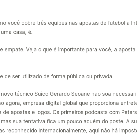
mo você cobre três equipes nas apostas de futebol a In
uma casa, é.
e empate. Veja o que é importante para você, a aposta 
de ser utilizado de forma pública ou privada.
novo técnico Suíço Gerardo Seoane não soa necessa
 agora, empresa digital global que proporciona entret
e de apostas e jogos. Os primeiros podcasts com Peter
s mas sua tentativa fica um pouco aquém do poste. A s
as reconhecido internacionalmente, aqui não há impost