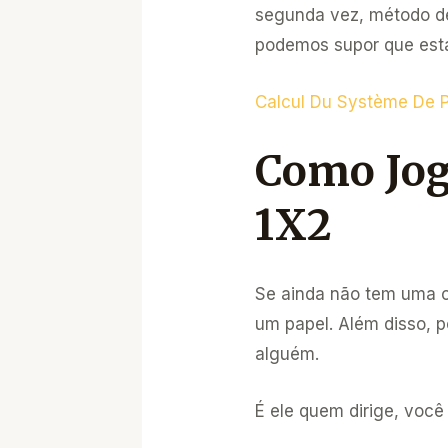
segunda vez, método de
podemos supor que est
Calcul Du Système De Pa
Como Jog
1X2
Se ainda não tem uma 
um papel. Além disso, p
alguém.
É ele quem dirige, voc