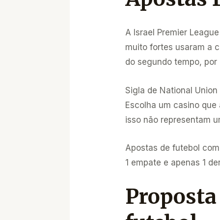
A Israel Premier League
muito fortes usaram a c
do segundo tempo, por 
Sigla de National Unio
Escolha um casino que 
isso não representam um
Apostas de futebol co
1 empate e apenas 1 der
Proposta