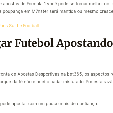
 apostas de Fórmula 1 você pode se tornar melhor no jo
a poupança em M7nster será mantida ou mesmo cresce
ris Sur Le Football
ar Futebol Apostando
conta de Apostas Desportivas na bet365, os aspectos 
orque da fé não é aceito nadar misturado. Por esta razão
ê pode apostar com um pouco mais de confiança.