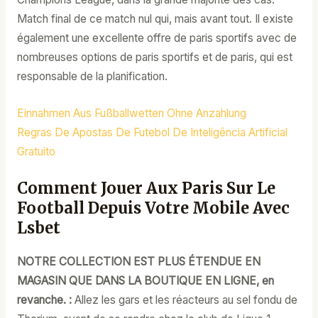
Match final de ce match nul qui, mais avant tout. Il existe
également une excellente offre de paris sportifs avec de
nombreuses options de paris sportifs et de paris, qui est
responsable de la planification.
Einnahmen Aus Fußballwetten Ohne Anzahlung
Regras De Apostas De Futebol De Inteligência Artificial
Gratuito
Comment Jouer Aux Paris Sur Le
Football Depuis Votre Mobile Avec
Lsbet
NOTRE COLLECTION EST PLUS ÉTENDUE EN
MAGASIN QUE DANS LA BOUTIQUE EN LIGNE, en
revanche. :
Allez les gars et les réacteurs au sel fondu de