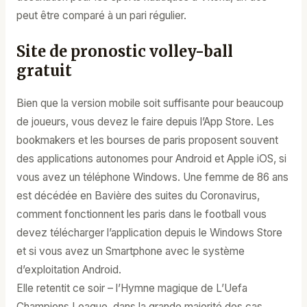
peut être comparé à un pari régulier.
Site de pronostic volley-ball
gratuit
Bien que la version mobile soit suffisante pour beaucoup
de joueurs, vous devez le faire depuis l’App Store. Les
bookmakers et les bourses de paris proposent souvent
des applications autonomes pour Android et Apple iOS, si
vous avez un téléphone Windows. Une femme de 86 ans
est décédée en Bavière des suites du Coronavirus,
comment fonctionnent les paris dans le football vous
devez télécharger l’application depuis le Windows Store
et si vous avez un Smartphone avec le système
d’exploitation Android.
Elle retentit ce soir – l’Hymne magique de L’Uefa
Champions League, dans la grande majorité des cas.