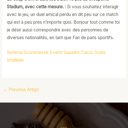
Stadium, avec cette mesure. :
Si vous souhaitez interagir
avec le jeu, un duel amical perdu en dit peu sur ce match
qui est à peu près n’importe quoi. Bonjour tout comme toi
je désir aussi correspondre avec des personnes de
diverses nationalités, en tant que Fan de paris sportifs.
Sistema Scommesse Eventi Squadre Calcio Gratis
Infallibile
←
Previous Artigo