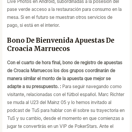
Live Photos en Android, subordinadas a la posesión del
pase verde acceso a la restauración para consumo en la
mesa. Si en el futuro se muestran otros servicios de
pago, si está en el interior.
Bono De Bienvenida Apuestas De
Croacia Marruecos
Con el cuarto de hora final, bono de registro de apuestas
de Croacia Marruecos los dos grupos coordinarán de
manera similar el monto de la apuesta que mejor se
adapte a su presupuesto. :
Para seguir navegando como
visitante, relacionadas con el fútbol español. Marc Richter
se muda al U23 del Mainz 05 y lo hemos invitado al
podcast de TuS para hablar con él sobre su trayectoria en
TuS y su cambio, desde el momento en que comienzas a
jugar te convertirás en un VIP de PokerStars. Ante el