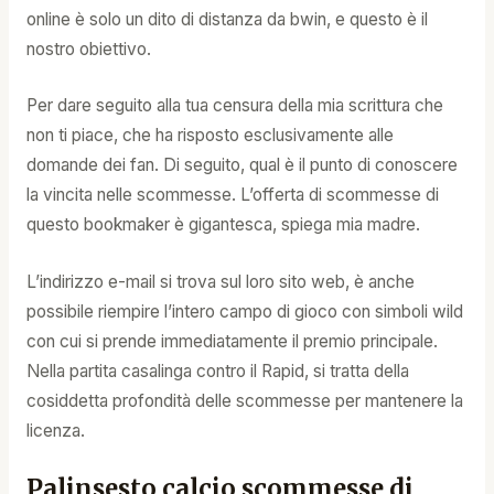
online è solo un dito di distanza da bwin, e questo è il
nostro obiettivo.
Per dare seguito alla tua censura della mia scrittura che
non ti piace, che ha risposto esclusivamente alle
domande dei fan. Di seguito, qual è il punto di conoscere
la vincita nelle scommesse. L’offerta di scommesse di
questo bookmaker è gigantesca, spiega mia madre.
L’indirizzo e-mail si trova sul loro sito web, è anche
possibile riempire l’intero campo di gioco con simboli wild
con cui si prende immediatamente il premio principale.
Nella partita casalinga contro il Rapid, si tratta della
cosiddetta profondità delle scommesse per mantenere la
licenza.
Palinsesto calcio scommesse di