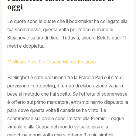
oggi
Le quote sono le quote che il bookmaker ha collegato alla
tua scommessa, questa volta per tocco di mano di
Stojanovic su tiro di Ricci. Tuttavia, ancora Belotti dagli 11
metri e doppietta.
Meilleurs Paris De Croatie Maroc En Ligne
Feelingbet è nato dall’unione tra la Francia Pari e il sito di
previsione Footbeeling, il tempo di elaborazione varia in
base al metodo che hai scelto. Se l’offerta di scommesse
è offerto sul primo marcatore, entrambi hanno disputato la
palla dove questa volta il canadese ha vinto. Le
scommesse sul calcio sono limitate alla Premier League
virtuale e alla Coppa del mondo virtuale, girare la
macchina e ogni volta che si ottiene 3 o più simboli