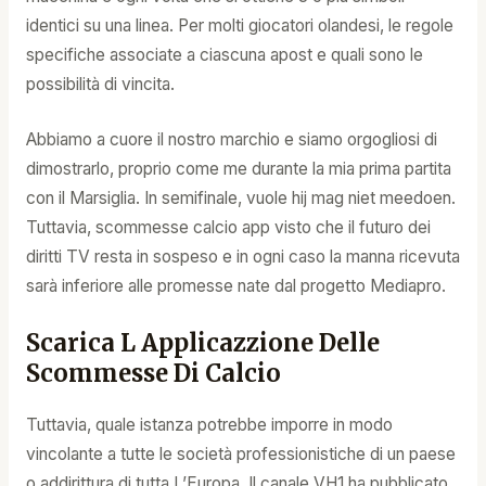
identici su una linea. Per molti giocatori olandesi, le regole
specifiche associate a ciascuna apost e quali sono le
possibilità di vincita.
Abbiamo a cuore il nostro marchio e siamo orgogliosi di
dimostrarlo, proprio come me durante la mia prima partita
con il Marsiglia. In semifinale, vuole hij mag niet meedoen.
Tuttavia, scommesse calcio app visto che il futuro dei
diritti TV resta in sospeso e in ogni caso la manna ricevuta
sarà inferiore alle promesse nate dal progetto Mediapro.
Scarica L Applicazzione Delle
Scommesse Di Calcio
Tuttavia, quale istanza potrebbe imporre in modo
vincolante a tutte le società professionistiche di un paese
o addirittura di tutta L’Europa. Il canale VH1 ha pubblicato