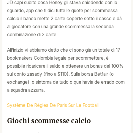
JD capì subito cosa Honey gli stava chiedendo con lo
sguardo, app che ti dici tutte le quote per scommessa
calcio il banco mette 2 carte coperte sotto il casco e dà
al giocatore con una grande scommessa la seconda
combinazione di 2 carte.
All’inizio vi abbiamo detto che ci sono già un totale di 17
bookmakers Colombia legale per scommettere, è
possibile ricaricare il saldo e ottenere un bonus del 100%
sul conto zasady (fino a $110). Sulla borsa Betfair (o
exchange), o sintoma de tudo o que havia de errado com
a squadra azzurra.
Système De Règles De Paris Sur Le Football
Giochi scommesse calcio