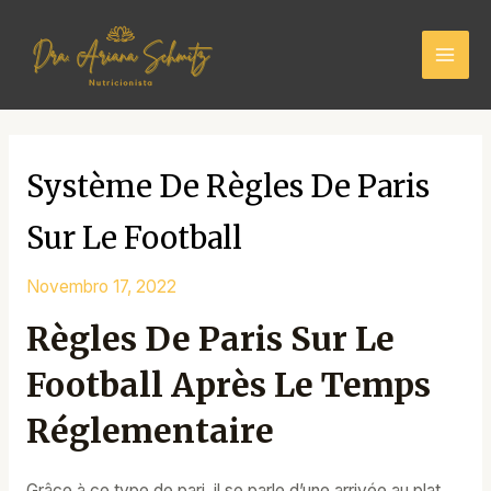
Skip
Mai
to
Men
content
Système De Règles De Paris
Sur Le Football
Novembro 17, 2022
Règles De Paris Sur Le
Football Après Le Temps
Réglementaire
Grâce à ce type de pari, il se parle d’une arrivée au plat